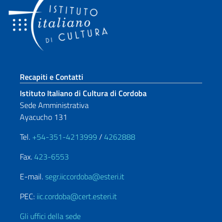
Sezione footer
Recapiti e Contatti
Istituto Italiano di Cultura di Cordoba
Sede Amministrativa
Ayacucho 131
Tel.
+54-351-4213999
/
4262888
Fax.
423-6553
E-mail.
segr.iiccordoba@esteri.it
PEC:
iic.cordoba@cert.esteri.it
Gli uffici della sede