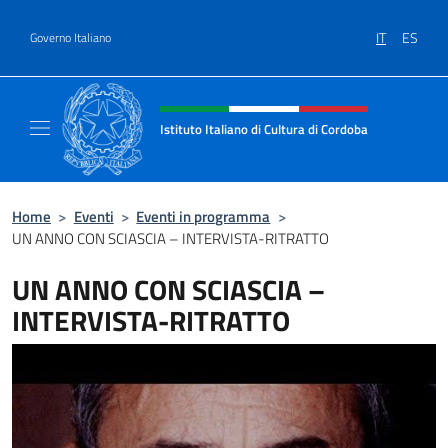
Salta al contenuto
IT
ES
Governo Italiano
Intestazione sito, social e menù
Istituto Italiano di Cultura di Cordoba
Il sito ufficiale dell'Istituto Italiano di Cultu
Home
>
Eventi
>
Eventi in programma
>
UN ANNO CON SCIASCIA – INTERVISTA-RITRATTO
UN ANNO CON SCIASCIA –
INTERVISTA-RITRATTO