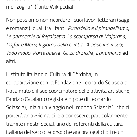
menzogna” (fonte Wikipedia)
Non possiamo non ricordare i suoi lavori letterari (saggi
e romanzi) quali tra i tanti:
Pirandello e il pirandellismo
;
Le parrocchie di
Regalpetra, La scomparsa di
Majorana
;
L’affaire Moro
;
ll giorno della civett
a;
A ciascuno il
su
o;
Todo modo
;
Porte apert
e;
Gli zii di Sicili
a,
L’antimonio
ed
altri.
L’Istituto Italiano di Cultura di Córdoba, in
collaborazione con la Fondazione Leonardo Sciascia di
Racalmuto e il suo coordinatore delle attivitá artistiche,
Fabrizio Catalano (regista e nipote di Leonardo
Sciascia), inizia un viaggio nel “mondo Sciascia” che ci
porterá ad avvicinarci e a conoscere, particolarmente
tramite i nostri social, uno dei referenti della cultura
italiana del secolo scorso che ancora oggi ci offre un