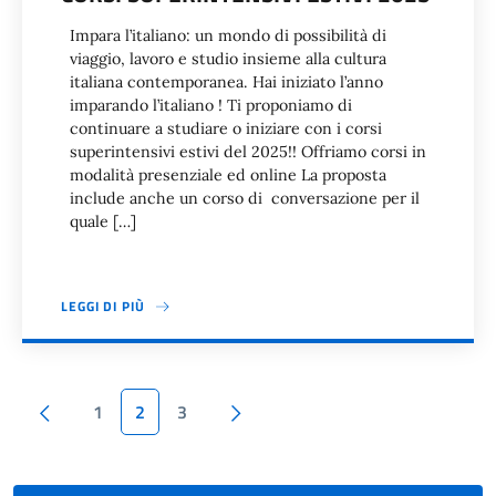
Impara l’italiano: un mondo di possibilità di
viaggio, lavoro e studio insieme alla cultura
italiana contemporanea. Hai iniziato l’anno
imparando l’italiano ! Ti proponiamo di
continuare a studiare o iniziare con i corsi
superintensivi estivi del 2025!! Offriamo corsi in
modalità presenziale ed online La proposta
include anche un corso di conversazione per il
quale […]
LEGGI DI PIÙ
Paginazione
Pagina precedente
Pagina successiva
1
2
3