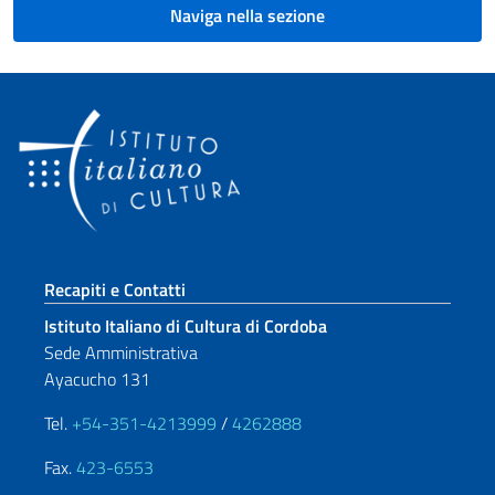
Naviga nella sezione
Sezione footer
Recapiti e Contatti
Istituto Italiano di Cultura di Cordoba
Sede Amministrativa
Ayacucho 131
Tel.
+54-351-4213999
/
4262888
Fax.
423-6553